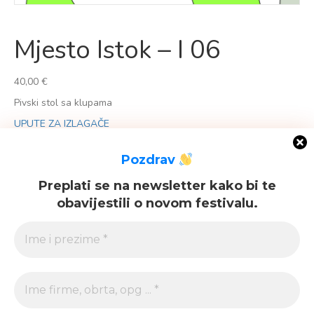
Mjesto Istok – I 06
40,00
€
Pivski stol sa klupama
UPUTE ZA IZLAGAČE
Nema na zalihi
Pozdrav
Kategorija:
Istok
Preplati se na newsletter kako bi te
obavijestili o novom festivalu.
KONTAKT
Davor Medvedec
099 689 9603
b2b@festivalzajednice.com